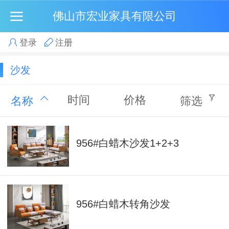
佛山市宏业家具有限公司
登录
注册
沙发
时间
价格
名称
筛选
956#白蜡木沙发1+2+3
956#白蜡木转角沙发